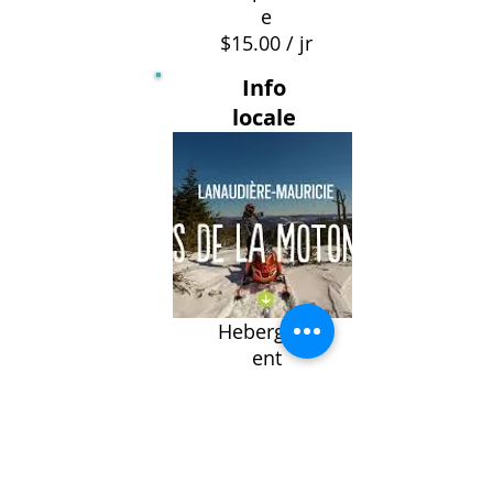
e
$15.00 / jr
Info
locale
Hebergem
ent
Restaurati
on
Activités
plus...