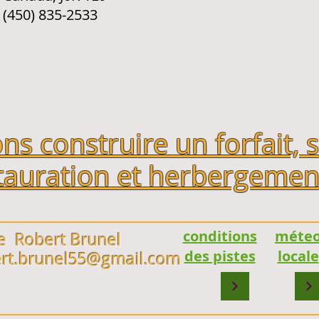
(450) 835-2533
s construire un forfait, 
stauration et herbergemen
conditions
méte
e Robert Brunel
des pistes
locale
ert.brunel55@gmail.com