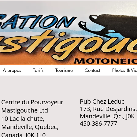
A propos
Tarifs
Tourisme
Contact
Photos & Vi
Pub Chez Leduc
Centre du Pourvoyeur
173, Rue Desjardins,
Mastigouche Ltd
Mandeville, Qc., J0K
10 Lac la chute,
450-386-7777
Mandeville, Quebec,
Canada, J0K 1L0