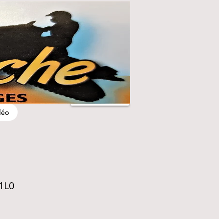
déo
 1L0