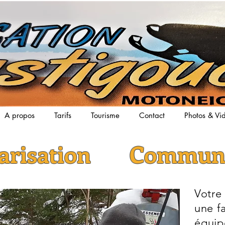
A propos
Tarifs
Tourisme
Contact
Photos & Vi
iarisation Communi
Votre
une fa
équip