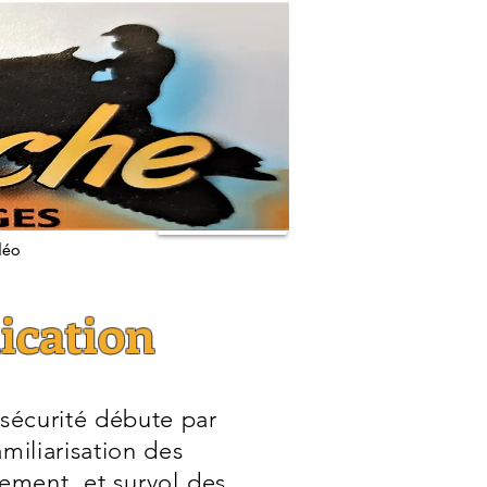
déo
cation
 sécurité débute par
miliarisation des
ement, et survol des