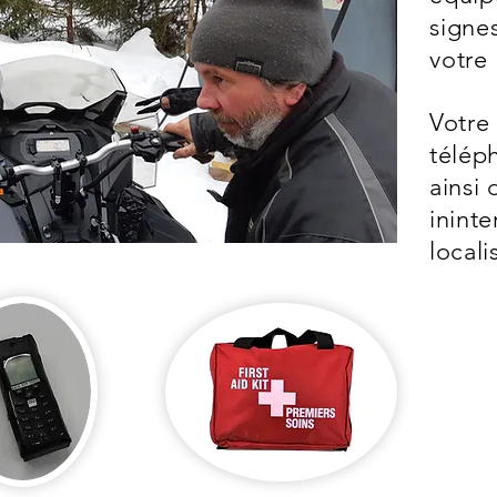
signe
votre
Votre
téléph
ainsi
inint
locali