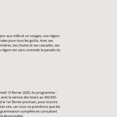
ion aux mille et un visages, une région
inales pour tous les goûts. Avec ses
rivières, ses chutes et ses cascades, ses
 région est sans contredit le paradis du
samedi 15 février 2020. Au programme :
vec le service des loisirs au 450 835-
rd le 1er février prochain, pour inscrire
ites vite, car nous ne prendrons que les
 programmation complète en consultant
a Municipalité.