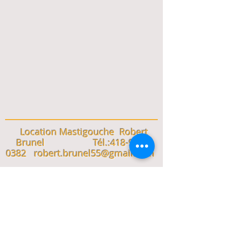
Location Mastigouche Robert
Brunel
Tél.:
418-929-
0382
robert.brunel55@gmail.com
conditions
des pistes