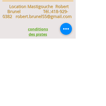
Location Mastigouche Robert
Brunel
Tél.:
418-929-
0382
robert.brunel55@gmail.com
conditions
des pistes
méteo
locale
cartes des
sentiers